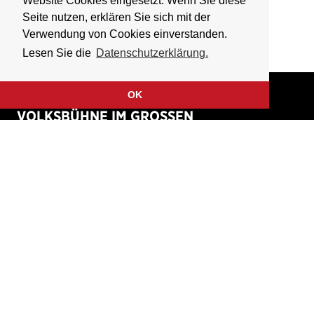
Website Cookies eingesetzt. Wenn Sie diese
Seite nutzen, erklären Sie sich mit der
Verwendung von Cookies einverstanden.
Lesen Sie die
Datenschutzerklärung.
OK
VOLKSBÜHNE IM GROSSEN
HIRSCHGRABEN
Fliegende Volksbühne Frankfurt Rhein-Main e.V.
Großer Hirschgraben 15
60311 Frankfurt am Main
Tickethotline: 069 / 427 26 26 49
(werktags 9 – 18 Uhr)
Home
Kontakt
Verein
Presse
Unterstützen & Fördern
Anfahrt
Termine
Newsletter
Tickets & Vorverkauf
Impressum