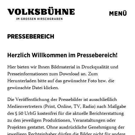
MENÜ
PRESSEBEREICH
Herzlich Willkommen im Pressebereich!
Hier bieten wir Ihnen Bildmaterial in Druckqualität und
Presseinformationen zum Download an. Zum
Herunterladen bitte auf das gewünschte Foto bzw. die
gewünschte Datei klicken.
Die Veröffentlichung der Pres­se­bil­der ist ausschließ­lich
Medienvertretern (Print, Online, TV, Radio) nach Maßgabe
des § 50 UrhG kosten­frei für die aktu­elle Berichter­stat­tung
zu den jeweiligen Produktionen, Veranstaltungen oder
Projekten gestattet. Ohne ausdrück­li­che Geneh­mi­gung der
jewei­li­gen Rech­te­inha­ber dürfen die Bilder nicht für andere