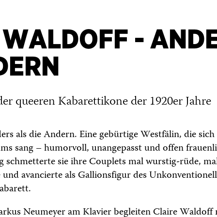
 WALDOFF - AND
DERN
er queeren Kabarettikone der 1920er Jahre
rs als die Andern. Eine gebürtige Westfälin, die sich 
ums sang – humorvoll, unangepasst und offen frauenli
schmetterte sie ihre Couplets mal wurstig-rüde, mal
nd avancierte als Gallionsfigur des Unkonventionell
barett.
rkus Neumeyer am Klavier begleiten Claire Waldoff 