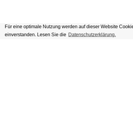
Für eine optimale Nutzung werden auf dieser Website Cookie
einverstanden. Lesen Sie die
Datenschutzerklärung.
VOLKSBÜHNE IM GROSSEN HIRSC
Fliegende Volksbühne Frankfurt Rhein-Main e.V.
Großer Hirschgraben 15
60311 Frankfurt am Main
Tickethotline: 069 / 427 26 26 49
(werktags 9 – 18 Uhr)