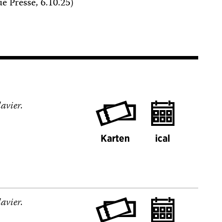
e Presse, 6.10.25)
avier.
Karten
ical
avier.