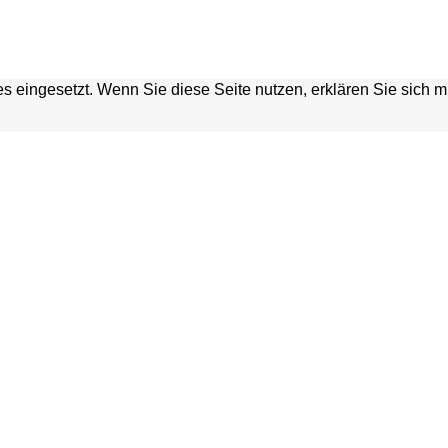
s eingesetzt. Wenn Sie diese Seite nutzen, erklären Sie sich 
HGRABEN
Home
Kontakt
Verein
Presse
Unterstützen & Fördern
Anfahrt
Termine
Newsletter
Tickets & Vorverkauf
Impressum
Gutscheine
Datenschutzerklärung
Bücher, CDs & DVDs
Disclaimer