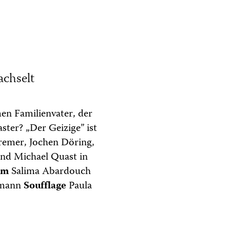
achselt
en Familienvater, der
aster? „Der Geizige” ist
remer, Jochen Döring,
und Michael Quast in
üm
Salima Abardouch
hmann
Soufflage
Paula