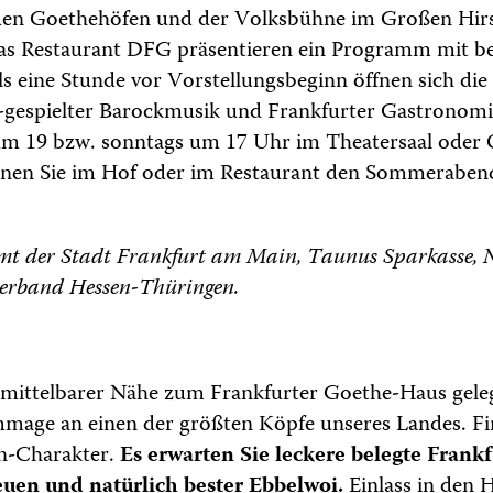
 den Goethehöfen und der Volksbühne im Großen Hir
s Restaurant DFG präsentieren ein Programm mit be
ls eine Stunde vor Vorstellungsbeginn öffnen sich di
e-gespielter Barockmusik und Frankfurter Gastronomie
um 19 bzw. sonntags um 17 Uhr im Theatersaal oder 
nen Sie im Hof oder im Restaurant den Sommerabend
mt der Stadt Frankfurt am Main, Taunus Sparkasse, N
erband Hessen-Thüringen.
mittelbarer Nähe zum Frankfurter Goethe-Haus gelege
age an einen der größten Köpfe unseres Landes. Fi
n-Charakter.
Es erwarten Sie leckere belegte Frank
uen und natürlich bester Ebbelwoi.
Einlass in den