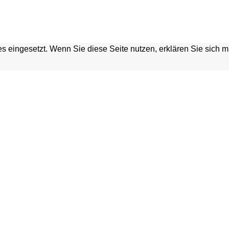
s eingesetzt. Wenn Sie diese Seite nutzen, erklären Sie sich 
HGRABEN
Home
Kontakt
Verein
Presse
Unterstützen & Fördern
Anfahrt
Termine
Newsletter
Tickets & Vorverkauf
Impressum
Gutscheine
Datenschutzerklärung
Bücher, CDs & DVDs
Disclaimer