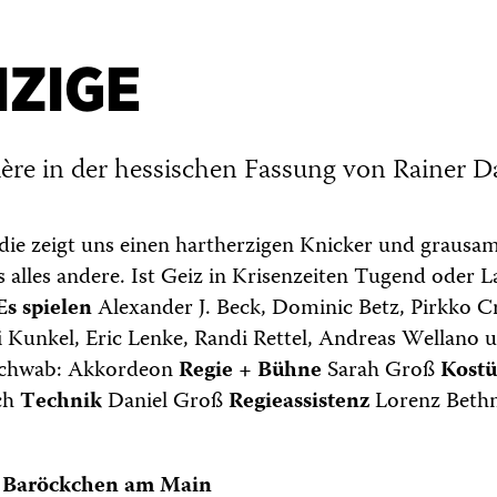
IZIGE
re in der hessischen Fassung von Rainer D
ie zeigt uns einen hartherzigen Knicker und grausam
s alles andere. Ist Geiz in Krisenzeiten Tugend oder L
Es spielen
Alexander J. Beck, Dominic Betz, Pirkko C
i Kunkel, Eric Lenke, Randi Rettel, Andreas Wellano 
 Schwab: Akkordeon
Regie + Bühne
Sarah Groß
Kost
ch
Technik
Daniel Groß
Regieassistenz
Lorenz Bet
 Baröckchen am Main