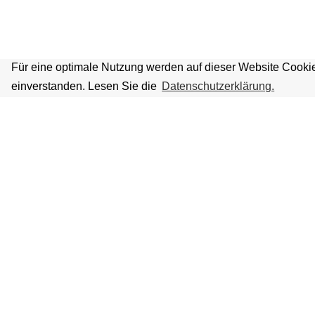
Für eine optimale Nutzung werden auf dieser Website Cookie
einverstanden. Lesen Sie die
Datenschutzerklärung.
VOLKSBÜHNE IM GROSSEN HIRSC
Fliegende Volksbühne Frankfurt Rhein-Main e.V.
Großer Hirschgraben 15
60311 Frankfurt am Main
Tickethotline: 069 / 427 26 26 49
(werktags 9 – 18 Uhr)