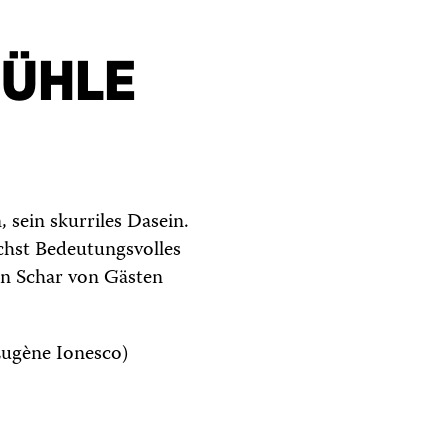
TÜHLE
, sein skurriles Dasein.
chst Bedeutungsvolles
ren Schar von Gästen
ugène Ionesco)