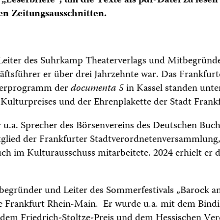
 „Leserbriefe“, um die Texte als pdf-Datei zu lesen 
en Zeitungsausschnitten.
Leiter des Suhrkamp Theaterverlags und Mitbegründ
äftsführer er über drei Jahrzehnte war. Das Frankfur
terprogramm der
documenta 5
in Kassel standen unter
 Kulturpreises und der Ehrenplakette der Stadt Frank
 u.a. Sprecher des Börsenvereins des Deutschen Buc
tglied der Frankfurter Stadtverordnetenversammlung,
h im Kulturausschuss mitarbeitete. 2024 erhielt er d
begründer und Leiter des Sommerfestivals „Barock 
 Frankfurt Rhein-Main. Er wurde u.a. mit dem Bindi
 dem Friedrich-Stoltze-Preis und dem Hessischen Ve