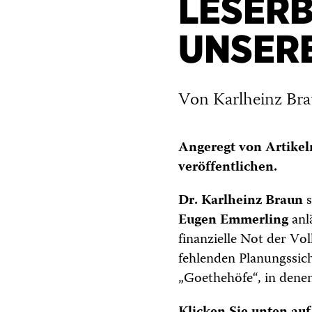
LESERB
UNSER
Von Karlheinz Br
Angeregt von Artikeln
veröffentlichen.
Dr. Karlheinz Braun
s
Eugen Emmerling
anl
finanzielle Not der V
fehlenden Planungssic
„Goethehöfe“, in denen