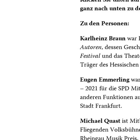
Klicken Sie unten auf
ganz nach unten zu d
Zu den Personen:
Karlheinz Braun
war 
Autoren
, dessen Gesch
Festival
und das Thea
Träger des Hessischen
Eugen Emmerling
war
– 2021 für die SPD Mi
anderen Funktionen auc
Stadt Frankfurt.
Michael Quast
ist Mit
Fliegenden Volksbühne
Rheingau Musik Preis,