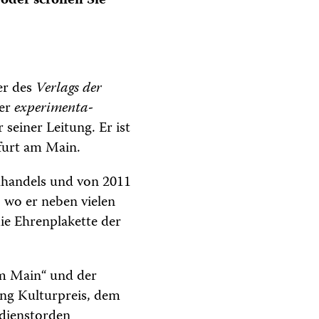
oder scrollen Sie
er des
Verlags der
ter
experimenta-
 seiner Leitung. Er ist
furt am Main.
hhandels und von 2011
 wo er neben vielen
ie Ehrenplakette der
am Main“ und der
ng Kulturpreis, dem
rdienstorden