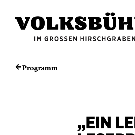
Programm
←
„EIN LE