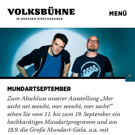
MENÜ
©
OSCAR STRAUS: »DIE LUSTIGEN
NIBELUNGEN« - WEGEN GELDMANGELS
VERSCHOBEN AUF 2027!
Für mehr Infos klicken!