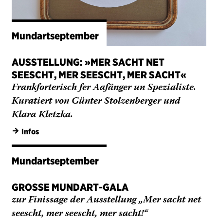
AUSSTELLUNG: »MER SACHT NET
SEESCHT, MER SEESCHT, MER SACHT«
Frankforterisch fer Aafänger un Spezialiste.
Kuratiert von Günter Stolzenberger und
Klara Kletzka.
→
Infos
Mundartseptember
GROSSE MUNDART-GALA
zur Finissage der Ausstellung „Mer sacht net
seescht, mer seescht, mer sacht!“
Nächste Vorstellung:
Freitag 18.09.2026, 19.30 Uhr
→
Infos und Termine