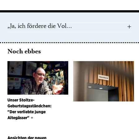
„Ja, ich fördere die Vol…
Noch ebbes
Unser Stoltze-
Geburtstagsständchen:
"Der verliebte junge
Altegässer"
+
Ansichten der neuen
Volksbühne
Fotos von Niko Neuwirth