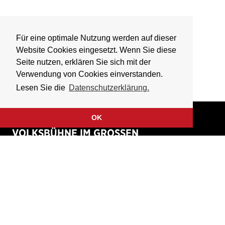
Für eine optimale Nutzung werden auf dieser
Website Cookies eingesetzt. Wenn Sie diese
Seite nutzen, erklären Sie sich mit der
Verwendung von Cookies einverstanden.
Lesen Sie die
Datenschutzerklärung.
OK
VOLKSBÜHNE IM GROSSEN
HIRSCHGRABEN
Fliegende Volksbühne Frankfurt Rhein-Main e.V.
Großer Hirschgraben 15
60311 Frankfurt am Main
Tickethotline: 069 / 427 26 26 49
(werktags 9 – 18 Uhr)