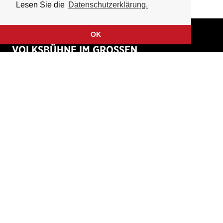
Lesen Sie die
Datenschutzerklärung.
OK
VOLKSBÜHNE IM GROSSEN
HIRSCHGRABEN
Fliegende Volksbühne Frankfurt Rhein-Main e.V.
Großer Hirschgraben 15
60311 Frankfurt am Main
Tickethotline: 069 / 427 26 26 49
(werktags 9 – 18 Uhr)
Home
Kontakt
Verein
Presse
Unterstützen & Fördern
Anfahrt
Termine
Newsletter
Tickets & Vorverkauf
Impressum
Gutscheine
Datenschutzerklärung
Bücher, CDs & DVDs
Disclaimer