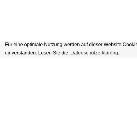
Für eine optimale Nutzung werden auf dieser Website Cookie
einverstanden. Lesen Sie die
Datenschutzerklärung.
VOLKSBÜHNE IM GROSSEN HIRSC
Fliegende Volksbühne Frankfurt Rhein-Main e.V.
Großer Hirschgraben 15
60311 Frankfurt am Main
Tickethotline: 069 / 427 26 26 49