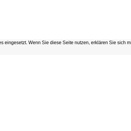
s eingesetzt. Wenn Sie diese Seite nutzen, erklären Sie sich 
HGRABEN
Home
Kontakt
Verein
Presse
Unterstützen & Fördern
Anfahrt
Termine
Newsletter
Tickets & Vorverkauf
Impressum