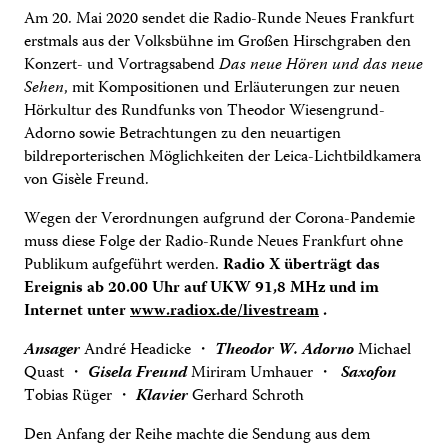
Am 20. Mai 2020 sendet die Radio-Runde Neues Frankfurt
erstmals aus der Volksbühne im Großen Hirschgraben den
Konzert- und Vortragsabend
Das neue Hören und das neue
Sehen
, mit Kompositionen und Erläuterungen zur neuen
Hörkultur des Rundfunks von Theodor Wiesengrund-
Adorno sowie Betrachtungen zu den neuartigen
bildreporterischen Möglichkeiten der Leica-Lichtbildkamera
von Gisèle Freund.
Wegen der Verordnungen aufgrund der Corona-Pandemie
muss diese Folge der Radio-Runde Neues Frankfurt ohne
Publikum aufgeführt werden.
Radio X überträgt das
Ereignis ab 20.00 Uhr auf UKW 91,8 MHz und im
Internet unter
www.radiox.de/livestream
.
Ansager
André Headicke
・
Theodor W. Adorno
Michael
Quast
・
Gisela Freund
Miriram Umhauer
・
Saxofon
Tobias Rüger
・
Klavier
Gerhard Schroth
Den Anfang der Reihe machte die Sendung aus dem