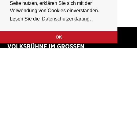
Seite nutzen, erklären Sie sich mit der
Verwendung von Cookies einverstanden.
Lesen Sie die
Datenschutzerklärung.
OK
VOLKSBÜHNE IM GROSSEN
HIRSCHGRABEN
Fliegende Volksbühne Frankfurt Rhein-Main e.V.
Großer Hirschgraben 15
60311 Frankfurt am Main
Tickethotline: 069 / 427 26 26 49
(werktags 9 – 18 Uhr)
Home
Kontakt
Verein
Presse
Unterstützen & Fördern
Anfahrt
Termine
Newsletter
Tickets & Vorverkauf
Impressum
Gutscheine
Datenschutzerklärung