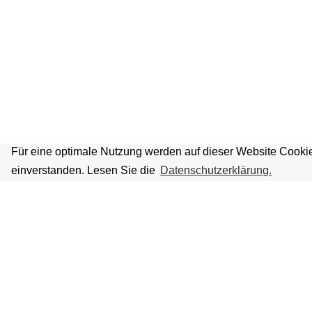
Für eine optimale Nutzung werden auf dieser Website Cookie
einverstanden. Lesen Sie die
Datenschutzerklärung.
VOLKSBÜHNE IM GROSSEN HIRSC
Fliegende Volksbühne Frankfurt Rhein-Main e.V.
Großer Hirschgraben 15