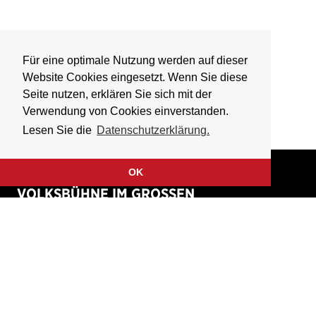
Für eine optimale Nutzung werden auf dieser
Website Cookies eingesetzt. Wenn Sie diese
Seite nutzen, erklären Sie sich mit der
Verwendung von Cookies einverstanden.
Lesen Sie die
Datenschutzerklärung.
OK
VOLKSBÜHNE IM GROSSEN
HIRSCHGRABEN
Fliegende Volksbühne Frankfurt Rhein-Main e.V.
Großer Hirschgraben 15
60311 Frankfurt am Main
Tickethotline: 069 / 427 26 26 49
(werktags 9 – 18 Uhr)