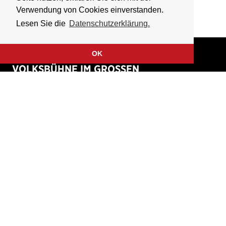
Verwendung von Cookies einverstanden.
Lesen Sie die
Datenschutzerklärung.
OK
VOLKSBÜHNE IM GROSSEN
HIRSCHGRABEN
Fliegende Volksbühne Frankfurt Rhein-Main e.V.
Großer Hirschgraben 15
60311 Frankfurt am Main
Tickethotline: 069 / 427 26 26 49
(werktags 9 – 18 Uhr)
Home
Kontakt
Verein
Presse
Unterstützen & Fördern
Anfahrt
Termine
Newsletter
Tickets & Vorverkauf
Impressum
Gutscheine
Datenschutzerklärung
Bücher, CDs & DVDs
Disclaimer